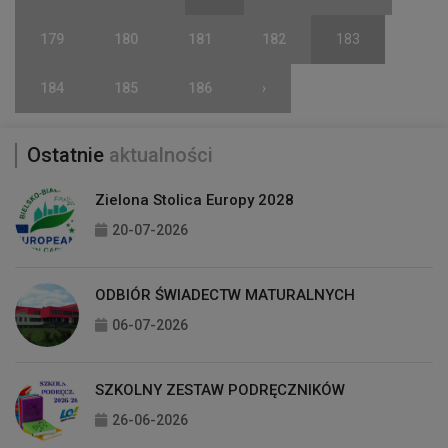
179
180
181
182
183
184
185
186
›
Ostatnie
aktualności
Zielona Stolica Europy 2028
20-07-2026
ODBIÓR ŚWIADECTW MATURALNYCH
06-07-2026
SZKOLNY ZESTAW PODRĘCZNIKÓW
26-06-2026