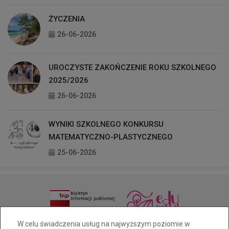
ŻYCZENIA
26-06-2026
UROCZYSTE ZAKOŃCZENIE ROKU SZKOLNEGO
2025/2026
26-06-2026
WYNIKI SZKOLNEGO KONKURSU
MATEMATYCZNO-PLASTYCZNEGO
25-06-2026
33 811 92 21
sekretariat@zsoak.pl
W celu świadczenia usług na najwyższym poziomie w