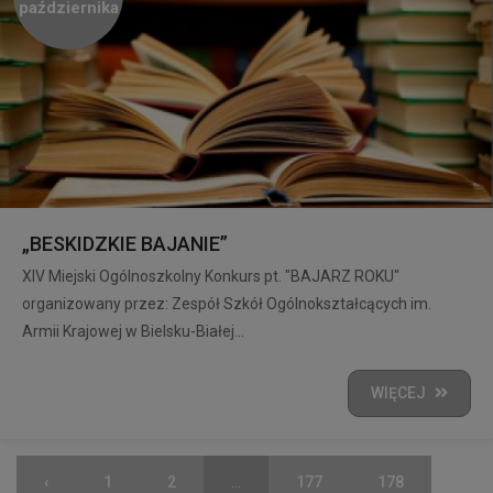
października
„BESKIDZKIE BAJANIE”
XIV Miejski Ogólnoszkolny Konkurs pt. "BAJARZ ROKU"
organizowany przez: Zespół Szkół Ogólnokształcących im.
Armii Krajowej w Bielsku-Białej...
WIĘCEJ
‹
1
2
...
177
178