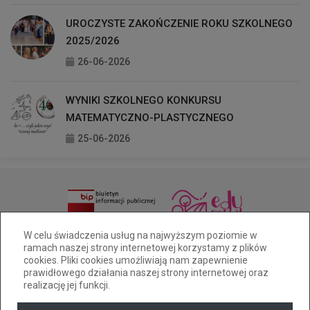
UROCZYSTE ZAKOŃCZENIE ROKU SZKOLNEGO
2025/2026
26-06-2026
WYNIKI SZKOLNEGO KONKURSU
MATEMATYCZNO-PLASTYCZNEGO
25-06-2026
33 811 92 21
sekretariat@zsoak.pl
W celu świadczenia usług na najwyższym poziomie w
ramach naszej strony internetowej korzystamy z plików
ul. Sternicza 4, Bielsko-Biała
cookies. Pliki cookies umożliwiają nam zapewnienie
Deklaracja dostępności
prawidłowego działania naszej strony internetowej oraz
realizację jej funkcji.
Tryb wysokiego kontrastu
+
++
+++