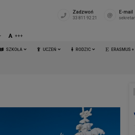
Zadzwoń
E-mail
33 811 92 21
sekreta
+
+++
SZKOŁA
UCZEŃ
RODZIC
ERASMUS +