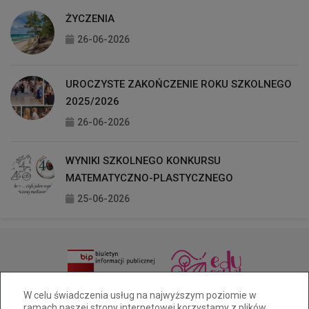
ŻYCZENIA
26-06-2026
UROCZYSTE ZAKOŃCZENIE ROKU SZKOLNEGO
2025/2026
26-06-2026
WYNIKI SZKOLNEGO KONKURSU
MATEMATYCZNO-PLASTYCZNEGO
25-06-2026
33 811 92 21
sekretariat@zsoak.pl
W celu świadczenia usług na najwyższym poziomie w
ramach naszej strony internetowej korzystamy z plików