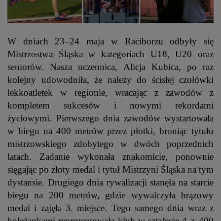
W dniach 23–24 maja w Raciborzu odbyły się
Mistrzostwa Śląska w kategoriach U18, U20 oraz
seniorów. Nasza uczennica, Alicja Kubica, po raz
kolejny udowodniła, że należy do ścisłej czołówki
lekkoatletek w regionie, wracając z zawodów z
kompletem sukcesów i nowymi rekordami
życiowymi.
Pierwszego dnia zawodów wystartowała
w biegu na 400 metrów przez płotki, broniąc tytułu
mistrzowskiego zdobytego w dwóch poprzednich
latach. Zadanie wykonała znakomicie, ponownie
sięgając po złoty medal i tytuł Mistrzyni Śląska na tym
dystansie.
Drugiego dnia rywalizacji stanęła na starcie
biegu na 200 metrów, gdzie wywalczyła brązowy
medal i zajęła 3. miejsce. Tego samego dnia wraz z
koleżankami reprezentowała klub w sztafecie 4 × 400